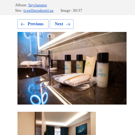
Album:
Sayılarımız
Site:
tr.wellnesshotel.uz
Image: 30/37
Previous
Next